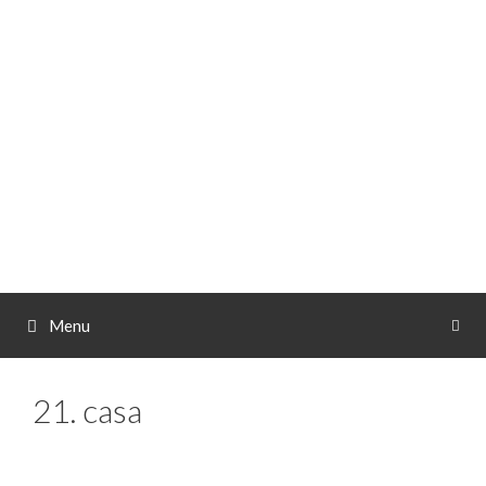
Spring
naar
de
inhoud
Menu
21. casa