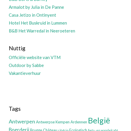
Armalot by Julia in De Panne
Casa Jetizo in Ontinyent
Hotel Het Buskruid in Lummen
B&B Het Warredal in Neeroeteren
Nuttig
Officiële website van VTM
Outdoor by Sabbe
Vakantieverhuur
Tags
België
Antwerpen
Antwerpse Kempen
Ardennen
Boerderij
Brugge
Château
Ecologisch
citytrip
fiets- en wandelcafé