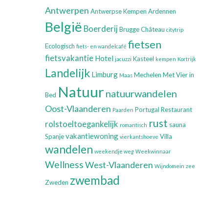
Antwerpen
Antwerpse Kempen
Ardennen
België
Boerderij
Brugge
Château
citytrip
fietsen
Ecologisch
fiets- en wandelcafé
fietsvakantie
Hotel
Kasteel
jacuzzi
kempen
Kortrijk
Landelijk
Limburg
Mechelen
Met Vier in
Maas
Natuur
natuurwandelen
Bed
Oost-Vlaanderen
Portugal
Restaurant
Paarden
rust
rolstoeltoegankelijk
sauna
romantisch
vakantiewoning
Spanje
Villa
vierkantshoeve
wandelen
weekendje weg
Weekwinnaar
Wellness
West-Vlaanderen
Wijndomein
zee
zwembad
Zweden