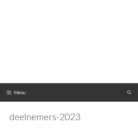
Spring
naar
de
inhoud
Menu
deelnemers-2023