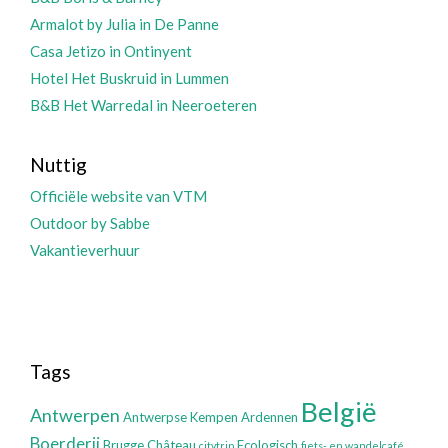
Armalot by Julia in De Panne
Casa Jetizo in Ontinyent
Hotel Het Buskruid in Lummen
B&B Het Warredal in Neeroeteren
Nuttig
Officiële website van VTM
Outdoor by Sabbe
Vakantieverhuur
Tags
België
Antwerpen
Antwerpse Kempen
Ardennen
Boerderij
Brugge
Château
Ecologisch
citytrip
fiets- en wandelcafé