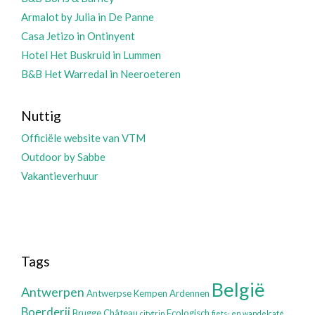
Armalot by Julia in De Panne
Casa Jetizo in Ontinyent
Hotel Het Buskruid in Lummen
B&B Het Warredal in Neeroeteren
Nuttig
Officiële website van VTM
Outdoor by Sabbe
Vakantieverhuur
Tags
België
Antwerpen
Antwerpse Kempen
Ardennen
Boerderij
Brugge
Château
Ecologisch
citytrip
fiets- en wandelcafé