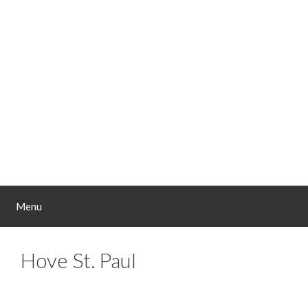
Spring
naar
de
inhoud
Menu
Hove St. Paul