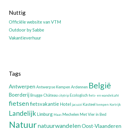
Nuttig
Officiële website van VTM
Outdoor by Sabbe
Vakantieverhuur
Tags
België
Antwerpen
Antwerpse Kempen
Ardennen
Boerderij
Brugge
Château
Ecologisch
citytrip
fiets- en wandelcafé
fietsen
fietsvakantie
Hotel
Kasteel
jacuzzi
kempen
Kortrijk
Landelijk
Limburg
Mechelen
Met Vier in Bed
Maas
Natuur
natuurwandelen
Oost-Vlaanderen