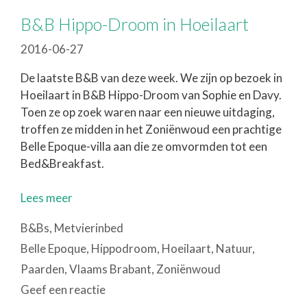
B&B Hippo-Droom in Hoeilaart
2016-06-27
De laatste B&B van deze week. We zijn op bezoek in
Hoeilaart in B&B Hippo-Droom van Sophie en Davy.
Toen ze op zoek waren naar een nieuwe uitdaging,
troffen ze midden in het Zoniënwoud een prachtige
Belle Epoque-villa aan die ze omvormden tot een
Bed&Breakfast.
Lees meer
Categorieën
B&Bs
,
Metvierinbed
Tags
Belle Epoque
,
Hippodroom
,
Hoeilaart
,
Natuur
,
Paarden
,
Vlaams Brabant
,
Zoniënwoud
Geef een reactie