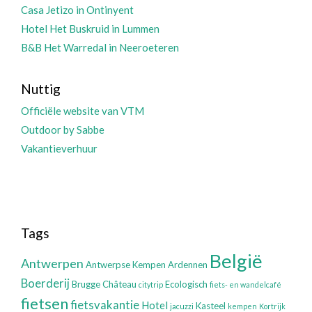
Casa Jetizo in Ontinyent
Hotel Het Buskruid in Lummen
B&B Het Warredal in Neeroeteren
Nuttig
Officiële website van VTM
Outdoor by Sabbe
Vakantieverhuur
Tags
België
Antwerpen
Antwerpse Kempen
Ardennen
Boerderij
Brugge
Château
Ecologisch
citytrip
fiets- en wandelcafé
fietsen
fietsvakantie
Hotel
Kasteel
jacuzzi
kempen
Kortrijk