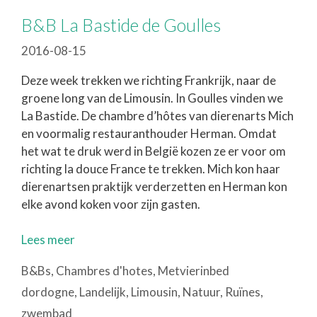
B&B La Bastide de Goulles
2016-08-15
Deze week trekken we richting Frankrijk, naar de
groene long van de Limousin. In Goulles vinden we
La Bastide. De chambre d’hôtes van dierenarts Mich
en voormalig restauranthouder Herman. Omdat
het wat te druk werd in België kozen ze er voor om
richting la douce France te trekken. Mich kon haar
dierenartsen praktijk verderzetten en Herman kon
elke avond koken voor zijn gasten.
Lees meer
Categorieën
B&Bs
,
Chambres d'hotes
,
Metvierinbed
Tags
dordogne
,
Landelijk
,
Limousin
,
Natuur
,
Ruïnes
,
zwembad