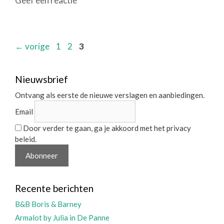
Geef een reactie
Pagina
Pagina
Pagina
←
vorige
1
2
3
Nieuwsbrief
Ontvang als eerste de nieuwe verslagen en aanbiedingen.
Email
Door verder te gaan, ga je akkoord met het privacy
beleid.
Recente berichten
B&B Boris & Barney
Armalot by Julia in De Panne